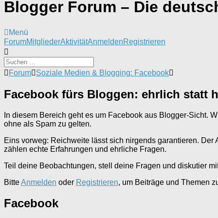
Blogger Forum – Die deuts
Menü
Forum-
Forum
Mitglieder
Aktivität
Anmelden
Registrieren
Navigation
Forum-
Forum
Soziale Medien & Blogging: Facebook
Breadcrumbs
-
Facebook fürs Bloggen: ehrlich statt 
Du
bist
hier:
In diesem Bereich geht es um Facebook aus Blogger-Sicht. Wi
ohne als Spam zu gelten.
Eins vorweg: Reichweite lässt sich nirgends garantieren. Der Al
zählen echte Erfahrungen und ehrliche Fragen.
Teil deine Beobachtungen, stell deine Fragen und diskutier 
Bitte
Anmelden
oder
Registrieren
, um Beiträge und Themen zu 
Facebook