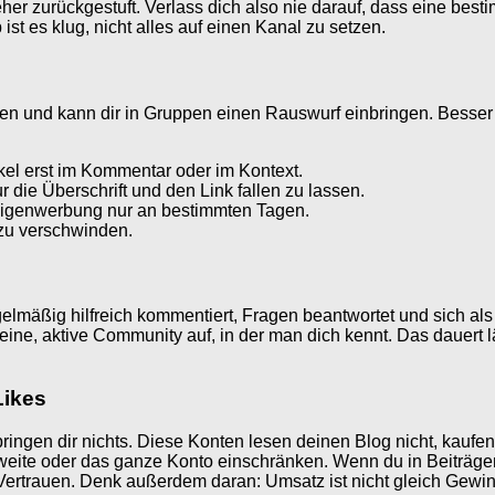
er zurückgestuft. Verlass dich also nie darauf, dass eine besti
 es klug, nicht alles auf einen Kanal zu setzen.
hen und kann dir in Gruppen einen Rauswurf einbringen. Besser
kel erst im Kommentar oder im Kontext.
 die Überschrift und den Link fallen zu lassen.
 Eigenwerbung nur an bestimmten Tagen.
 zu verschwinden.
elmäßig hilfreich kommentiert, Fragen beantwortet und sich als
eine, aktive Community auf, in der man dich kennt. Das dauert lä
Likes
ingen dir nichts. Diese Konten lesen deinen Blog nicht, kaufen 
e oder das ganze Konto einschränken. Wenn du in Beiträgen Af
 Vertrauen. Denk außerdem daran: Umsatz ist nicht gleich Gewin