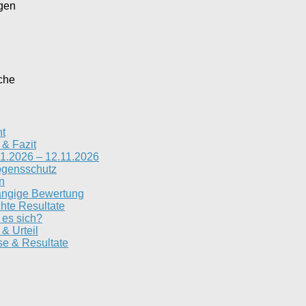
agen
che
ht
 & Fazit
1.2026 – 12.11.2026
ögensschutz
n
ängige Bewertung
chte Resultate
 es sich?
& Urteil
se & Resultate