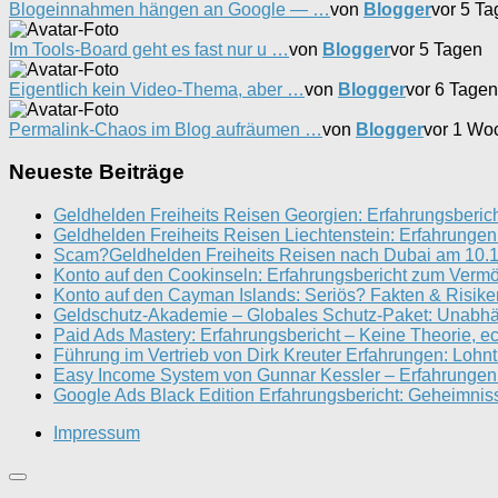
Blogeinnahmen hängen an Google — …
von
Blogger
vor 5 T
Im Tools-Board geht es fast nur u …
von
Blogger
vor 5 Tagen
Eigentlich kein Video-Thema, aber …
von
Blogger
vor 6 Tagen
Permalink-Chaos im Blog aufräumen …
von
Blogger
vor 1 Wo
Neueste Beiträge
Geldhelden Freiheits Reisen Georgien: Erfahrungsberic
Geldhelden Freiheits Reisen Liechtenstein: Erfahrungen
Scam?Geldhelden Freiheits Reisen nach Dubai am 10.1
Konto auf den Cookinseln: Erfahrungsbericht zum Verm
Konto auf den Cayman Islands: Seriös? Fakten & Risike
Geldschutz-Akademie – Globales Schutz-Paket: Unabh
Paid Ads Mastery: Erfahrungsbericht – Keine Theorie, e
Führung im Vertrieb von Dirk Kreuter Erfahrungen: Lohnt
Easy Income System von Gunnar Kessler – Erfahrungen 
Google Ads Black Edition Erfahrungsbericht: Geheimnis
Impressum