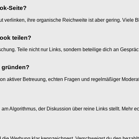
ok-Seite?
gut verlinken, ihre organische Reichweite ist aber gering. Viele
book teilen?
Mischung. Teile nicht nur Links, sondern beteilige dich an Gesprä
u gründen?
von aktiver Betreuung, echten Fragen und regelmäßiger Moderatio
am Algorithmus, der Diskussion über reine Links stellt. Mehr 
die Werbung klar kennzeichnest. Verschweigst du den bezahlten 