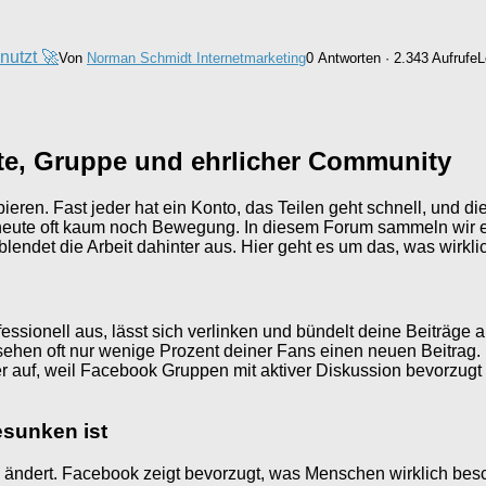
nutzt 🚀
Von
Norman Schmidt Internetmarketing
0 Antworten · 2.343 Aufrufe
L
te, Gruppe und ehrlicher Community
ieren. Fast jeder hat ein Konto, das Teilen geht schnell, und die
t heute oft kaum noch Bewegung. In diesem Forum sammeln wir eh
lendet die Arbeit dahinter aus. Hier geht es um das, was wirklich
rofessionell aus, lässt sich verlinken und bündelt deine Beiträg
ehen oft nur wenige Prozent deiner Fans einen neuen Beitrag. E
r auf, weil Facebook Gruppen mit aktiver Diskussion bevorzugt 
esunken ist
nd ändert. Facebook zeigt bevorzugt, was Menschen wirklich bes