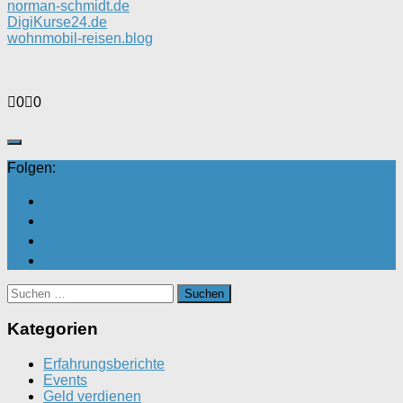
norman-schmidt.de
DigiKurse24.de
wohnmobil-reisen.blog
Anklicken
Anklicken
0
0
für
für
Daumen
Daumen
nach
nach
unten.
oben.
Folgen:
Suchen
nach:
Kategorien
Erfahrungsberichte
Events
Geld verdienen