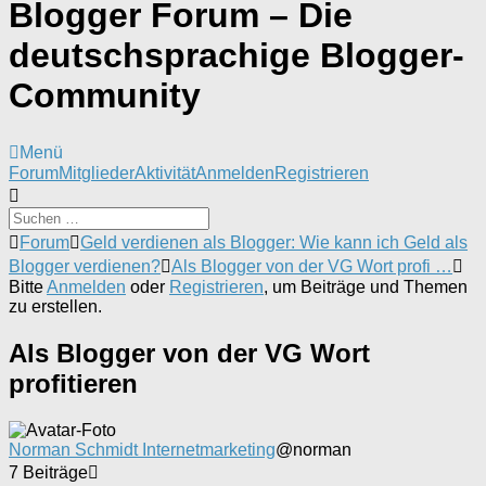
Blogger Forum – Die
deutschsprachige Blogger-
Community
Menü
Forum-
Forum
Mitglieder
Aktivität
Anmelden
Registrieren
Navigation
Forum-
Forum
Geld verdienen als Blogger: Wie kann ich Geld als
Breadcrumbs
Blogger verdienen?
Als Blogger von der VG Wort profi …
-
Bitte
Anmelden
oder
Registrieren
, um Beiträge und Themen
Du
zu erstellen.
bist
hier:
Als Blogger von der VG Wort
profitieren
Norman Schmidt Internetmarketing
@norman
7 Beiträge