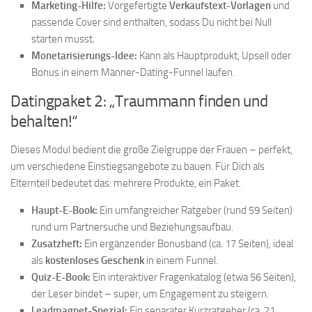
Marketing-Hilfe:
Vorgefertigte
Verkaufstext-Vorlagen
und
passende Cover sind enthalten, sodass Du nicht bei Null
starten musst.
Monetarisierungs-Idee:
Kann als Hauptprodukt, Upsell oder
Bonus in einem Männer-Dating-Funnel laufen.
Datingpaket 2: „Traummann finden und
behalten!“
Dieses Modul bedient die große Zielgruppe der Frauen – perfekt,
um verschiedene Einstiegsangebote zu bauen. Für Dich als
Elternteil bedeutet das: mehrere Produkte, ein Paket.
Haupt-E-Book:
Ein umfangreicher Ratgeber (rund 59 Seiten)
rund um Partnersuche und Beziehungsaufbau.
Zusatzheft:
Ein ergänzender Bonusband (ca. 17 Seiten), ideal
als
kostenloses Geschenk
in einem Funnel.
Quiz-E-Book:
Ein interaktiver Fragenkatalog (etwa 56 Seiten),
der Leser bindet – super, um Engagement zu steigern.
Leadmagnet-Spezial:
Ein separater Kurzratgeber (ca. 21