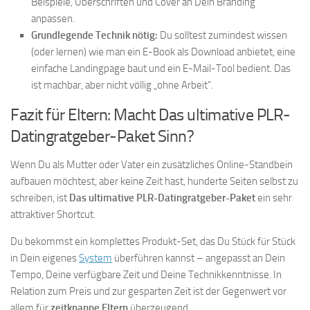
Beispiele, Überschriften und Cover an Dein Branding
anpassen.
Grundlegende Technik nötig:
Du solltest zumindest wissen
(oder lernen) wie man ein E-Book als Download anbietet, eine
einfache Landingpage baut und ein E-Mail-Tool bedient. Das
ist machbar, aber nicht völlig „ohne Arbeit“.
Fazit für Eltern: Macht Das ultimative PLR-
Datingratgeber-Paket Sinn?
Wenn Du als Mutter oder Vater ein zusätzliches Online-Standbein
aufbauen möchtest, aber keine Zeit hast, hunderte Seiten selbst zu
schreiben, ist
Das ultimative PLR-Datingratgeber-Paket
ein sehr
attraktiver Shortcut.
Du bekommst ein komplettes Produkt-Set, das Du Stück für Stück
in Dein eigenes
System
überführen kannst – angepasst an Dein
Tempo, Deine verfügbare Zeit und Deine Technikkenntnisse. In
Relation zum Preis und zur gesparten Zeit ist der Gegenwert vor
allem für
zeitknappe Eltern
überzeugend.