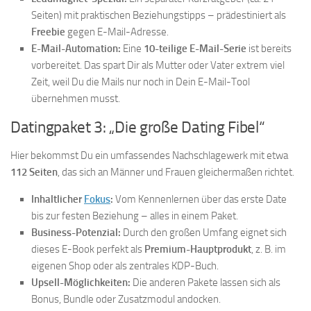
Seiten) mit praktischen Beziehungstipps – prädestiniert als
Freebie
gegen E-Mail-Adresse.
E-Mail-Automation:
Eine
10-teilige E-Mail-Serie
ist bereits
vorbereitet. Das spart Dir als Mutter oder Vater extrem viel
Zeit, weil Du die Mails nur noch in Dein E-Mail-Tool
übernehmen musst.
Datingpaket 3: „Die große Dating Fibel“
Hier bekommst Du ein umfassendes Nachschlagewerk mit etwa
112 Seiten
, das sich an Männer und Frauen gleichermaßen richtet.
Inhaltlicher
Fokus
:
Vom Kennenlernen über das erste Date
bis zur festen Beziehung – alles in einem Paket.
Business-Potenzial:
Durch den großen Umfang eignet sich
dieses E-Book perfekt als
Premium-Hauptprodukt
, z. B. im
eigenen Shop oder als zentrales KDP-Buch.
Upsell-Möglichkeiten:
Die anderen Pakete lassen sich als
Bonus, Bundle oder Zusatzmodul andocken.