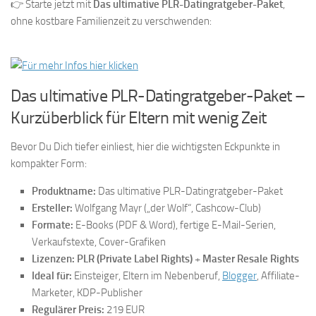
👉 Starte jetzt mit
Das ultimative PLR-Datingratgeber-Paket
,
ohne kostbare Familienzeit zu verschwenden:
Das ultimative PLR-Datingratgeber-Paket –
Kurzüberblick für Eltern mit wenig Zeit
Bevor Du Dich tiefer einliest, hier die wichtigsten Eckpunkte in
kompakter Form:
Produktname:
Das ultimative PLR-Datingratgeber-Paket
Ersteller:
Wolfgang Mayr („der Wolf“, Cashcow-Club)
Formate:
E-Books (PDF & Word), fertige E-Mail-Serien,
Verkaufstexte, Cover-Grafiken
Lizenzen:
PLR (Private Label Rights)
+
Master Resale Rights
Ideal für:
Einsteiger, Eltern im Nebenberuf,
Blogger
, Affiliate-
Marketer, KDP-Publisher
Regulärer Preis:
219 EUR