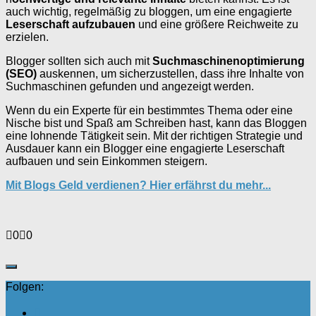
auch wichtig, regelmäßig zu bloggen, um eine engagierte
Leserschaft aufzubauen
und eine größere Reichweite zu
erzielen.
Blogger sollten sich auch mit
Suchmaschinenoptimierung
(SEO)
auskennen, um sicherzustellen, dass ihre Inhalte von
Suchmaschinen gefunden und angezeigt werden.
Wenn du ein Experte für ein bestimmtes Thema oder eine
Nische bist und Spaß am Schreiben hast, kann das Bloggen
eine lohnende Tätigkeit sein. Mit der richtigen Strategie und
Ausdauer kann ein Blogger eine engagierte Leserschaft
aufbauen und sein Einkommen steigern.
Mit Blogs Geld verdienen? Hier erfährst du mehr...
Anklicken
Anklicken
0
0
für
für
Daumen
Daumen
nach
nach
unten.
oben.
Folgen: