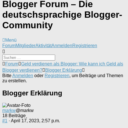
Blogger Forum – Die
deutschsprachige Blogger-
Community
Menü
Forum-
Forum
Mitglieder
Aktivität
Anmelden
Registrieren
Navigation
Forum-
Forum
Geld verdienen als Blogger: Wie kann ich Geld als
Breadcrumbs
Blogger verdienen?
Blogger Erklärung
-
Bitte
Anmelden
oder
Registrieren
, um Beiträge und Themen
Du
zu erstellen.
bist
hier:
Blogger Erklärung
markw
@markw
18 Beiträge
#1
· April 17, 2023, 2:57 p.m.