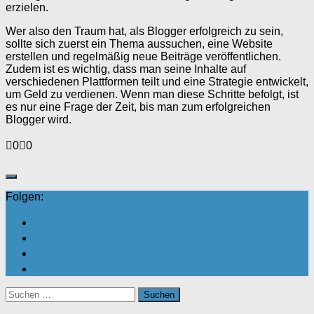
erzielen.
Wer also den Traum hat, als Blogger erfolgreich zu sein,
sollte sich zuerst ein Thema aussuchen, eine Website
erstellen und regelmäßig neue Beiträge veröffentlichen.
Zudem ist es wichtig, dass man seine Inhalte auf
verschiedenen Plattformen teilt und eine Strategie entwickelt,
um Geld zu verdienen. Wenn man diese Schritte befolgt, ist
es nur eine Frage der Zeit, bis man zum erfolgreichen
Blogger wird.
Anklicken
Anklicken
0
0
für
für
Daumen
Daumen
nach
nach
unten.
oben.
Folgen:
Suchen
nach: