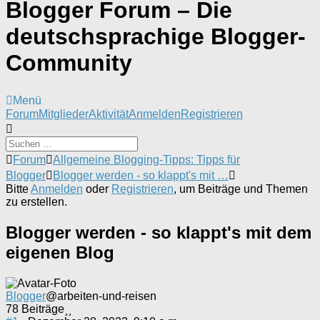
Blogger Forum – Die
deutschsprachige Blogger-
Community
Menü
Forum-
Forum
Mitglieder
Aktivität
Anmelden
Registrieren
Navigation
Forum-
Forum
Allgemeine Blogging-Tipps: Tipps für
Breadcrumbs
Blogger
Blogger werden - so klappt's mit …
-
Bitte
Anmelden
oder
Registrieren
, um Beiträge und Themen
Du
zu erstellen.
bist
hier:
Blogger werden - so klappt's mit dem
eigenen Blog
Blogger
@arbeiten-und-reisen
78 Beiträge