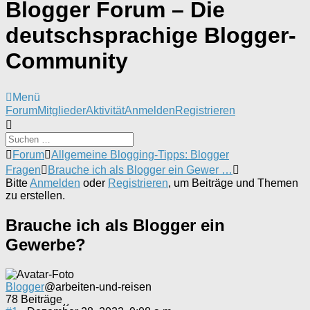
Blogger Forum – Die
deutschsprachige Blogger-
Community
Menü
Forum-
Forum
Mitglieder
Aktivität
Anmelden
Registrieren
Navigation
Forum-
Forum
Allgemeine Blogging-Tipps: Blogger
Breadcrumbs
Fragen
Brauche ich als Blogger ein Gewer …
-
Bitte
Anmelden
oder
Registrieren
, um Beiträge und Themen
Du
zu erstellen.
bist
hier:
Brauche ich als Blogger ein
Gewerbe?
Blogger
@arbeiten-und-reisen
78 Beiträge