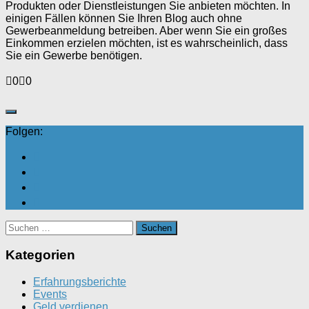
Produkten oder Dienstleistungen Sie anbieten möchten. In
einigen Fällen können Sie Ihren Blog auch ohne
Gewerbeanmeldung betreiben. Aber wenn Sie ein großes
Einkommen erzielen möchten, ist es wahrscheinlich, dass
Sie ein Gewerbe benötigen.
Anklicken
Anklicken
0
0
für
für
Daumen
Daumen
nach
nach
unten.
oben.
Folgen:
Suchen
nach:
Kategorien
Erfahrungsberichte
Events
Geld verdienen