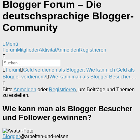
Blogger Forum – Die
deutschsprachige Blogger-
Community
Menü
Forum-
Forum
Mitglieder
Aktivität
Anmelden
Registrieren
Navigation
Forum-
Forum
Geld verdienen als Blogger: Wie kann ich Geld als
Breadcrumbs
Blogger verdienen?
Wie kann man als Blogger Besucher …
-
Du
Bitte
Anmelden
oder
Registrieren
, um Beiträge und Themen
bist
zu erstellen.
hier:
Wie kann man als Blogger Besucher
und Follower gewinnen?
Blogger
@arbeiten-und-reisen