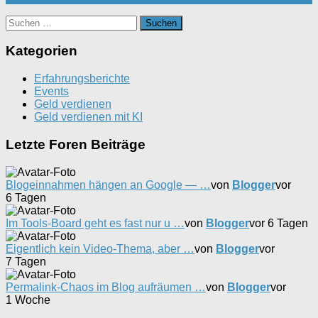
Suchen
nach:
Kategorien
Erfahrungsberichte
Events
Geld verdienen
Geld verdienen mit KI
Letzte Foren Beiträge
Blogeinnahmen hängen an Google — …
von
Blogger
vor
6 Tagen
Im Tools-Board geht es fast nur u …
von
Blogger
vor 6 Tagen
Eigentlich kein Video-Thema, aber …
von
Blogger
vor
7 Tagen
Permalink-Chaos im Blog aufräumen …
von
Blogger
vor
1 Woche