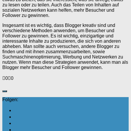
zu lesen oder zu teilen. Auch das Teilen von Inhalten auf
sozialen Netzwerken kann helfen, mehr Besucher und
Follower zu gewinnen.
Insgesamt ist es wichtig, dass Blogger kreativ sind und
verschiedene Methoden anwenden, um Besucher und
Follower zu gewinnen. Es ist wichtig, einzigartige und
interessante Inhalte zu produzieren, die sich von anderen
abheben. Man sollte auch versuchen, andere Blogger zu
finden und mit ihnen zusammenzuarbeiten, sowie
Suchmaschinenoptimierung, Werbung und Netzwerken zu
nutzen. Wenn man diese Strategien anwendet, kann man als
Blogger mehr Besucher und Follower gewinnen.
Anklicken
Anklicken
0
0
für
für
Daumen
Daumen
nach
nach
unten.
oben.
Folgen: