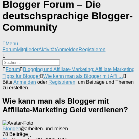
Blogger Forum – Die
deutschsprachige Blogger-
Community
Menü
Forum-
Forum
Mitglieder
Aktivität
Anmelden
Registrieren
Navigation
Forum-
Forum
Blogging und Affiliate-Marketing: Affiliate Marketing
Breadcrumbs
Tipps für Blogger
Wie kann man als Blogger mit Affi …
-
Bitte
Anmelden
oder
Registrieren
, um Beiträge und Themen
Du
zu erstellen.
bist
hier:
Wie kann man als Blogger mit
Affiliate-Marketing Geld verdienen?
Blogger
@arbeiten-und-reisen
78 Beiträge