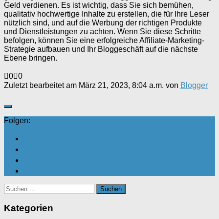
Geld verdienen. Es ist wichtig, dass Sie sich bemühen,
qualitativ hochwertige Inhalte zu erstellen, die für Ihre Leser
nützlich sind, und auf die Werbung der richtigen Produkte
und Dienstleistungen zu achten. Wenn Sie diese Schritte
befolgen, können Sie eine erfolgreiche Affiliate-Marketing-
Strategie aufbauen und Ihr Bloggeschäft auf die nächste
Ebene bringen.
Anklicken
Anklicken
0
0
für
für
Zuletzt bearbeitet am März 21, 2023, 8:04 a.m. von
Blogger
Daumen
Daumen
nach
nach
unten.
oben.
Folgen:
Suchen
nach:
Kategorien