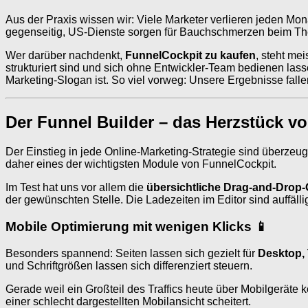
Aus der Praxis wissen wir: Viele Marketer verlieren jeden Mo
gegenseitig, US-Dienste sorgen für Bauchschmerzen beim The
Wer darüber nachdenkt,
FunnelCockpit zu kaufen
, steht me
strukturiert sind und sich ohne Entwickler-Team bedienen lasse
Marketing-Slogan ist. So viel vorweg: Unsere Ergebnisse fallen
Der Funnel Builder – das Herzstück v
Der Einstieg in jede Online-Marketing-Strategie sind überze
daher eines der wichtigsten Module von FunnelCockpit.
Im Test hat uns vor allem die
übersichtliche Drag-and-Drop-
der gewünschten Stelle. Die Ladezeiten im Editor sind auffäll
Mobile Optimierung mit wenigen Klicks 📱
Besonders spannend: Seiten lassen sich gezielt für
Desktop,
und Schriftgrößen lassen sich differenziert steuern.
Gerade weil ein Großteil des Traffics heute über Mobilgeräte k
einer schlecht dargestellten Mobilansicht scheitert.