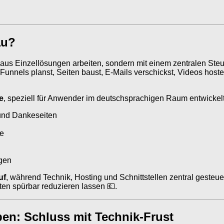
au?
m aus Einzellösungen arbeiten, sondern mit einem zentralen Ste
 Funnels planst, Seiten baust, E-Mails verschickst, Videos hoste
e
, speziell für Anwender im deutschsprachigen Raum entwickelt
und Dankeseiten
te
gen
uf
, während Technik, Hosting und Schnittstellen zentral gesteu
ten spürbar reduzieren lassen 💶.
en: Schluss mit Technik-Frust