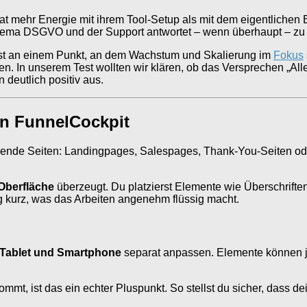
nat mehr Energie mit ihrem Tool-Setup als mit dem eigentliche
ma DSGVO und der Support antwortet – wenn überhaupt – zu Ze
ist an einem Punkt, an dem Wachstum und Skalierung im
Fokus
n. In unserem Test wollten wir klären, ob das Versprechen „Alle
 deutlich positiv aus.
on FunnelCockpit
ugende Seiten: Landingpages, Salespages, Thank-You-Seiten ode
Oberfläche
überzeugt. Du platzierst Elemente wie Überschriften
ig kurz, was das Arbeiten angenehm flüssig macht.
 Tablet und Smartphone
separat anpassen. Elemente können j
ommt, ist das ein echter Pluspunkt. So stellst du sicher, dass 