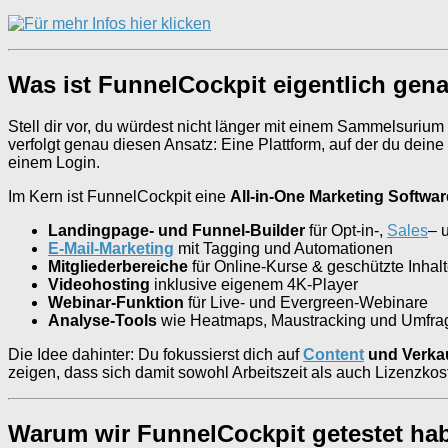
Was ist FunnelCockpit eigentlich gen
Stell dir vor, du würdest nicht länger mit einem Sammelsuriu
verfolgt genau diesen Ansatz: Eine Plattform, auf der du deine
einem Login.
Im Kern ist FunnelCockpit eine
All-in-One Marketing Softwar
Landingpage- und Funnel-Builder
für Opt-in-,
Sales
– 
E-Mail-Marketing
mit Tagging und Automationen
Mitgliederbereiche
für Online-Kurse & geschützte Inhal
Videohosting
inklusive eigenem 4K-Player
Webinar-Funktion
für Live- und Evergreen-Webinare
Analyse-Tools
wie Heatmaps, Maustracking und Umfra
Die Idee dahinter: Du fokussierst dich auf
Content
und Verka
zeigen, dass sich damit sowohl Arbeitszeit als auch Lizenzkos
Warum wir FunnelCockpit getestet hab