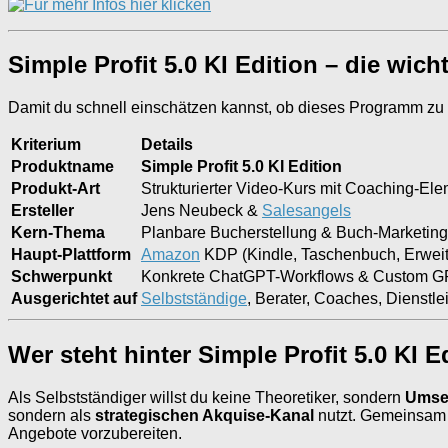
Simple Profit 5.0 KI Edition – die wic
Damit du schnell einschätzen kannst, ob dieses Programm zu 
Kriterium
Details
Produktname
Simple Profit 5.0 KI Edition
Produkt-Art
Strukturierter Video-Kurs mit Coaching-El
Ersteller
Jens Neubeck &
Salesangels
Kern-Thema
Planbare Bucherstellung & Buch-Marketing 
Haupt-Plattform
Amazon
KDP (Kindle, Taschenbuch, Erwei
Schwerpunkt
Konkrete ChatGPT-Workflows & Custom GPT
Ausgerichtet auf
Selbstständige
, Berater, Coaches, Dienstl
Wer steht hinter Simple Profit 5.0 KI 
Als Selbstständiger willst du keine Theoretiker, sondern
Umse
sondern als
strategischen Akquise-Kanal
nutzt. Gemeinsam 
Angebote vorzubereiten.