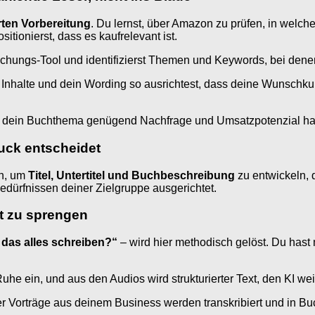
rten Vorbereitung
. Du lernst, über Amazon zu prüfen, in welch
tionierst, dass es kaufrelevant ist.
schungs-Tool und identifizierst Themen und Keywords, bei dene
e Inhalte und dein Wording so ausrichtest, dass deine Wunschk
, ob dein Buchthema genügend Nachfrage und Umsatzpotenzial ha
druck entscheidet
en, um
Titel, Untertitel und Buchbeschreibung
zu entwickeln, d
edürfnissen deiner Zielgruppe ausgerichtet.
it zu sprengen
 das alles schreiben?“
– wird hier methodisch gelöst. Du hast
uhe ein, und aus den Audios wird strukturierter Text, den KI weit
 Vorträge aus deinem Business werden transkribiert und in Buc