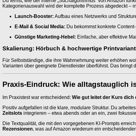
Du lernst, wie der interne „Suchalgorithmus“ von Amazon funkt
Kategorienauswahl wird der komplette Prozess abgedeckt – i
Launch-Booster:
Aufbau eines Netzwerks und Strukture
E-Mail & Social Media:
Du bekommst konkrete Content-I
Günstige Marketing-Hebel:
Einfache, aber effektive M
Skalierung: Hörbuch & hochwertige Printvarian
Für Selbstständige, die ihre Wahrnehmung weiter erhöhen wo
Varianten über geeignete Dienstleister überführst. Das bringt 
Praxis-Eindruck: Wie alltagstauglich is
Im Praxistest war entscheidend:
Wie gut leitet der Kurs dic
Positiv aufgefallen ist die klare, modulare Struktur. Du arbeit
Zeitslots
integrieren – etwa abends oder an ein, zwei fokussi
Die Textqualität, die mit den vorgegebenen KI-Prompts erreich
Rezensionen
, was auf Amazon wiederum ein entscheidender H