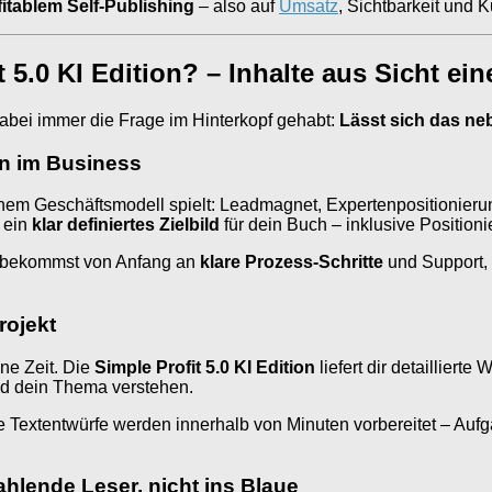
itablem Self-Publishing
– also auf
Umsatz
, Sichtbarkeit und
t 5.0 KI Edition? – Inhalte aus Sicht e
 dabei immer die Frage im Hinterkopf gehabt:
Lässt sich das ne
in im Business
einem Geschäftsmodell spielt: Leadmagnet, Expertenpositionieru
u ein
klar definiertes Zielbild
für dein Buch – inklusive Positioni
Du bekommst von Anfang an
klare Prozess-Schritte
und Support, s
rojekt
ne Zeit. Die
Simple Profit 5.0 KI Edition
liefert dir detailliert
und dein Thema verstehen.
 Textentwürfe werden innerhalb von Minuten vorbereitet – Au
ahlende Leser, nicht ins Blaue