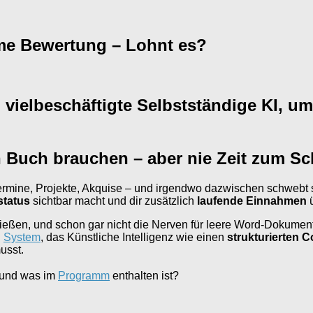
eme Bewertung – Lohnt es?
n vielbeschäftigte Selbstständige KI, u
 Buch brauchen – aber nie Zeit zum S
rmine, Projekte, Akquise – und irgendwo dazwischen schwebt s
status
sichtbar macht und dir zusätzlich
laufende Einnahmen
ü
ießen, und schon gar nicht die Nerven für leere Word-Dokumen
n
System
, das Künstliche Intelligenz wie einen
strukturierten 
usst.
t und was im
Programm
enthalten ist?