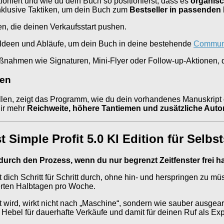
ioniert und wie du dein Buch so positionierst, dass es
organisc
nklusive Taktiken, um dein Buch zum
Bestseller in passenden
n, die deinen Verkaufsstart pushen.
deen und Abläufe, um dein Buch in deine bestehende
Commun
aßnahmen wie Signaturen, Mini-Flyer oder Follow-up-Aktionen, 
ten
llen, zeigt das Programm, wie du dein vorhandenes Manuskript
dir mehr
Reichweite, höhere Tantiemen und zusätzliche Autor
t Simple Profit 5.0 KI Edition für Selbs
h durch den Prozess, wenn du nur begrenzt Zeitfenster frei h
est dich Schritt für Schritt durch, ohne hin- und herspringen zu
erten Halbtagen pro Woche.
t wird, wirkt nicht nach „Maschine“, sondern wie sauber ausgear
ebel für dauerhafte Verkäufe und damit für deinen Ruf als Expe