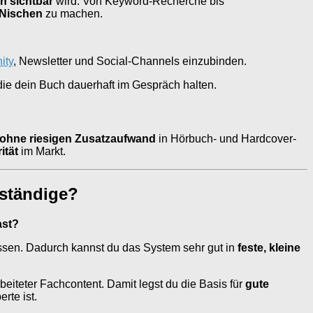
h sichtbar
wird. Von Keyword-Recherche bis
 Nischen
zu machen.
ity
, Newsletter und Social-Channels einzubinden.
die dein Buch dauerhaft im Gespräch halten.
ohne riesigen Zusatzaufwand
in Hörbuch- und Hardcover-
ität
im Markt.
tständige?
ast?
 müssen. Dadurch kannst du das System sehr gut in
feste, kleine
beiteter Fachcontent. Damit legst du die Basis für
gute
rte ist.