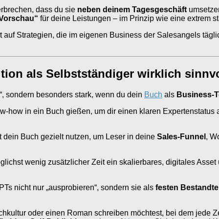
rbrechen, dass du sie
neben deinem Tagesgeschäft
umsetzen
-Vorschau“
für deine Leistungen – im Prinzip wie eine extrem star
 auf Strategien, die im eigenen Business der Salesangels tägli
ition als Selbstständiger wirklich sinnv
le“, sondern besonders stark, wenn du dein
Buch
als
Business-T
-how in ein Buch gießen, um dir einen klaren Expertenstatus 
t dein Buch gezielt nutzen, um Leser in deine
Sales-Funnel
, W
glichst wenig zusätzlicher Zeit ein skalierbares, digitales As
s nicht nur „ausprobieren“, sondern sie als
festen Bestandte
chkultur oder einen Roman schreiben möchtest, bei dem jede Z